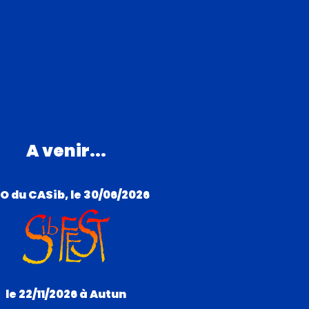
A venir...
O du CASib, le 30/06/2026
le 22/11/2026 à Autun