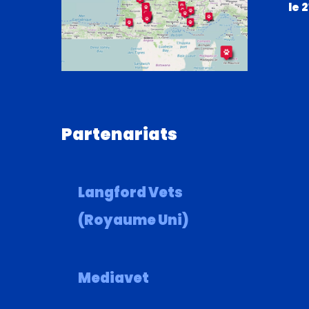
le 
Partenariats
Langford Vets
(Royaume Uni)
Mediavet