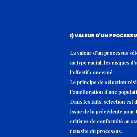
I) VALEUR D'UN PROCESSU
La valeur d'un processus sél
au type racial, les risques 
l'effectif concerné.
Le principe de sélection rési
l'amélioration d'une populat
Dans les faits, sélection est
issue de la précédente pour to
critères de conformité au st
réussite du processus.