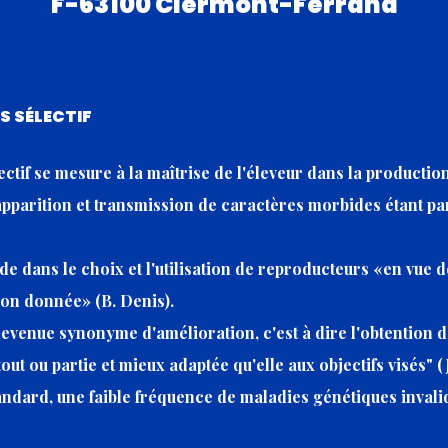
F-63100 Clermont-Ferrand
S SÉLECTIF
ectif se mesure à la maîtrise de l'éleveur dans la producti
d'apparition et transmission de caractères morbides étant p
de dans le choix et l'utilisation de reproducteurs «en vue d
ion donnée» (B. Denis).
 devenue synonyme d'amélioration, c'est à dire l'obtention 
ut ou partie et mieux adaptée qu'elle aux objectifs visés" (J
andard, une faible fréquence de maladies génétiques invalid