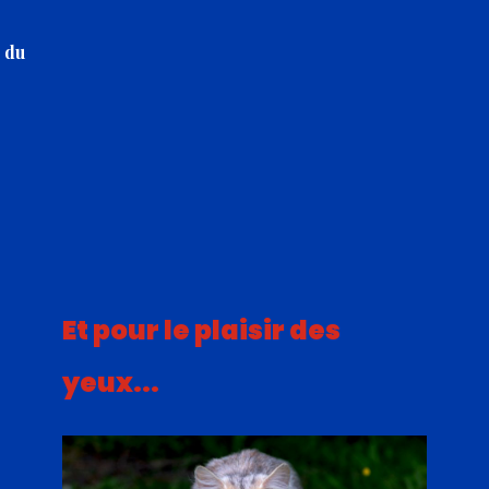
 du
Et pour le plaisir des
yeux...