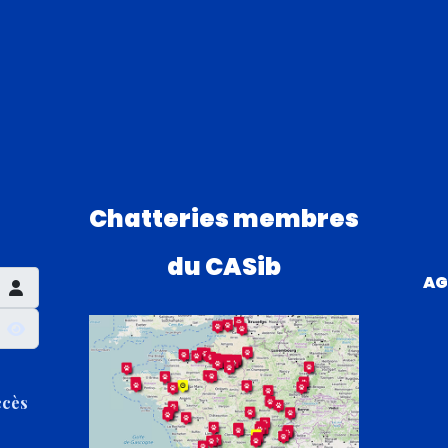
Chatteries membres
du CASib
AG
Afficher le mot de passe
ccès